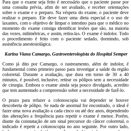
Para que o exame seja feito é necessário que o paciente passe por
uma consulta prévia, afim de ser avaliado, e receber orientações
sobre o exame e o preparo. Na véspera do exame, o paciente deve
realizar o preparo. Ele deve fazer uma dieta especial e o uso de
laxantes, com o objetivo de limpar o intestino para que o médico no
momento do exame consiga identificar lesões que são, na maioria
das vezes, milimétricas, e assim, retira-las. O exame é indolor. Todo
o procedimento é feito com o paciente sedado, dormindo, sob
assistência anestesiolágica.
Karina Viana Camargo, Gastroenterologista do Hospital Semper
Como já dito por Camargo, o rastreamento, além de indolor, é
fundamental como primeiro passo para investigar a saúde da região
colorretal. Durante a avaliação, que dura em torno de 30 a 40
minutos, é possível, inclusive, retirar os pólipos sem a necessidade
de cirurgia. Embora o exame ainda seja pouco divulgado, acredito
que tem aumentado a compreensão sobre a necessidade de fazê-lo.
O prazo para refazer a colonoscopia vai depender se houver
descoberta de pólipo. Se nada de anormal for encontrado, o ideal é
fazer uma nova avaliação a cada cinco ou até dez anos, dependendo
das alterações a frequência para repetir o exame é menor. Porém,
diante da constatação de um sinal precursor do câncer colorretal, o
indicado é repetir a colonoscopia no ano seguinte. Por outro lado,