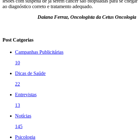
lesões com suspeita de já serem câncer são biopsiadas para se chegar
ao diagnóstico correto e tratamento adequado.
Daiana Ferraz, Oncologista da Cetus Oncologia
Post Catgorias
Campanhas Publicitárias
10
Dicas de Saúde
22
Entrevistas
13
Notícias
145
Psicologia