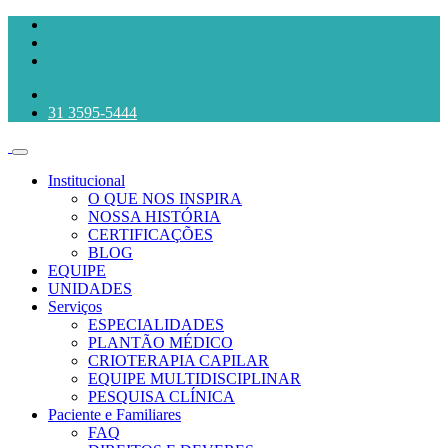
31 3595-5444
Institucional
O QUE NOS INSPIRA
NOSSA HISTÓRIA
CERTIFICAÇÕES
BLOG
EQUIPE
UNIDADES
Serviços
ESPECIALIDADES
PLANTÃO MÉDICO
CRIOTERAPIA CAPILAR
EQUIPE MULTIDISCIPLINAR
PESQUISA CLÍNICA
Paciente e Familiares
FAQ