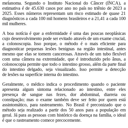
melanoma. Segundo o Instituto Nacional do Câncer (INCA), a
estimativa é de 45.630 casos por ano no país no triênio de 2023 a
2025. Esses números representam um risco estimado de quase 21
diagnósticos a cada 100 mil homens brasileiros e a 21,41 a cada 100
mil mulheres.
A boa notícia é que a enfermidade é uma das poucas neoplásicas
cujo desenvolvimento pode ser evitado através de um exame crucial,
a colonoscopia. Isso porque, o método é o mais eficiente para
diagnosticar pequenas lesões benignas na região intestinal, antes
mesmo que elas se tornem cancerosas. Através de um tubo flexível
com uma câmera na extremidade, que é introduzido pelo ânus, a
colonoscopia permite que todo o intestino grosso, além da parte final
do intestino delgado, seja visualizado. Isso permite a detecção
de lesões na superfície interna do intestino.
Geralmente, o médico indica o procedimento quando o paciente
apresenta algum sintoma relacionado ao intestino, entre eles
presença de sangue nas fezes, dor abdominal, diarreia ou
constipação; mas o exame também deve ser feito por quem está
assintomático, para rastreamento. No Brasil é preconizado que o
método seja realizado a partir dos 50 anos para a população em
geral. Já para as pessoas com histórico da doença na família, o ideal
é que o rastreamento comece precocemente.