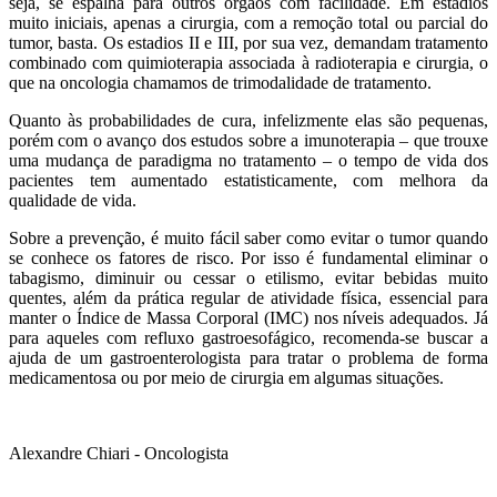
seja, se espalha para outros órgãos com facilidade. Em estadios
muito iniciais, apenas a cirurgia, com a remoção total ou parcial do
tumor, basta. Os estadios II e III, por sua vez, demandam tratamento
combinado com quimioterapia associada à radioterapia e cirurgia, o
que na oncologia chamamos de trimodalidade de tratamento.
Quanto às probabilidades de cura, infelizmente elas são pequenas,
porém com o avanço dos estudos sobre a imunoterapia – que trouxe
uma mudança de paradigma no tratamento – o tempo de vida dos
pacientes tem aumentado estatisticamente, com melhora da
qualidade de vida.
Sobre a prevenção, é muito fácil saber como evitar o tumor quando
se conhece os fatores de risco. Por isso é fundamental eliminar o
tabagismo, diminuir ou cessar o etilismo, evitar bebidas muito
quentes, além da prática regular de atividade física, essencial para
manter o Índice de Massa Corporal (IMC) nos níveis adequados. Já
para aqueles com refluxo gastroesofágico, recomenda-se buscar a
ajuda de um gastroenterologista para tratar o problema de forma
medicamentosa ou por meio de cirurgia em algumas situações.
Alexandre Chiari - Oncologista