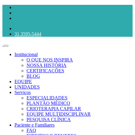
31 3595-5444
Institucional
O QUE NOS INSPIRA
NOSSA HISTÓRIA
CERTIFICAÇÕES
BLOG
EQUIPE
UNIDADES
Serviços
ESPECIALIDADES
PLANTÃO MÉDICO
CRIOTERAPIA CAPILAR
EQUIPE MULTIDISCIPLINAR
PESQUISA CLÍNICA
Paciente e Familiares
FAQ