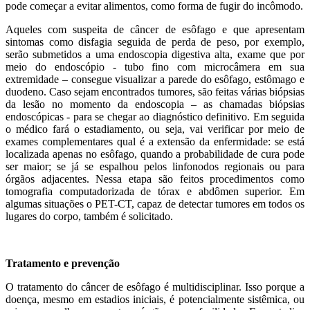
pode começar a evitar alimentos, como forma de fugir do incômodo.
Aqueles com suspeita de câncer de esôfago e que apresentam
sintomas como disfagia seguida de perda de peso, por exemplo,
serão submetidos a uma endoscopia digestiva alta, exame que por
meio do endoscópio - tubo fino com microcâmera em sua
extremidade – consegue visualizar a parede do esôfago, estômago e
duodeno. Caso sejam encontrados tumores, são feitas várias biópsias
da lesão no momento da endoscopia – as chamadas biópsias
endoscópicas - para se chegar ao diagnóstico definitivo. Em seguida
o médico fará o estadiamento, ou seja, vai verificar por meio de
exames complementares qual é a extensão da enfermidade: se está
localizada apenas no esôfago, quando a probabilidade de cura pode
ser maior; se já se espalhou pelos linfonodos regionais ou para
órgãos adjacentes. Nessa etapa são feitos procedimentos como
tomografia computadorizada de tórax e abdômen superior. Em
algumas situações o PET-CT, capaz de detectar tumores em todos os
lugares do corpo, também é solicitado.
Tratamento e prevenção
O tratamento do câncer de esôfago é multidisciplinar. Isso porque a
doença, mesmo em estadios iniciais, é potencialmente sistêmica, ou