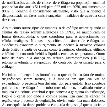
de notificações anuais de câncer de esôfago na população mundial
pode saltar dos atuais 511 mil para 922 mil em 2050, um aumento de
80%. O cenário é considerado alarmante, visto que a doença é
diagnosticada em fases mais avançadas – realidade de quatro a cada
dez casos.
Assim como outros tipos de tumores, o de esôfago ocorre quando as
células da região sofrem alterações no DNA, se multiplicam de
forma descontrolada, o que corrobora para o aparecimento de
células malignas. No caso específico do câncer de esôfago, as
evidências associam o surgimento da doença à irritação crônica
deste órgão, a partir de causas como tabagismo, obesidade, etilismo
e hábito de consumir bebidas líquidas em altas temperaturas. Outro
fator de risco, é a doença do refluxo gastroesofágico (DRGE),
retorno involuntário e repetitivo do conteúdo do estômago para o
esôfago.
No início a doença é assintomática, o que explica o fato de muitos
diagnósticos serem tardios, e à medida em que ela vai se
expandindo, o paciente tem disfagia, dor para engolir. Isso acontece
pois como o esôfago é um tubo muscular oco, localizado entre a
traqueia e a coluna vertebral e que conecta a garganta ao estômago,
logo é o canal por onde a comida passa. Em caso de câncer na
região, esse processo de deglutição, obviamente, fica mais doloroso.
A consequência desse problema é a perda de peso, já que o paciente