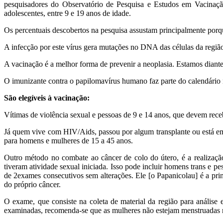
pesquisadores do Observatório de Pesquisa e Estudos em Vacinaçã
adolescentes, entre 9 e 19 anos de idade.
Os percentuais descobertos na pesquisa assustam principalmente porq
A infecção por este vírus gera mutações no DNA das células da região,
A vacinação é a melhor forma de prevenir a neoplasia. Estamos diant
O imunizante contra o papilomavírus humano faz parte do calendário 
São elegíveis à vacinação:
Vítimas de violência sexual e
pessoas de 9 e 14 anos, que devem receb
Já quem vive com HIV/Aids, passou por algum transplante ou está em 
para homens e mulheres de 15 a 45 anos.
Outro método no combate ao câncer de colo do útero, é a realizaç
tiveram atividade sexual iniciada. Isso pode incluir homens trans e 
de 2exames consecutivos sem alterações. Ele [o Papanicolau] é a prin
do próprio câncer.
O exame, que consiste na coleta de material da região para análise
examinadas, recomenda-se que as mulheres não estejam menstruadas nem