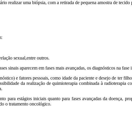
ário realizar uma biópsia, com a retirada de pequena amostra de tecido 
m:
relação sexual,
entre outros.
 esses sinais aparecem em fases mais avançadas, os diagnósticos na fase
stico) e fatores pessoais, como idade da paciente e desejo de ter filhos
sibilidade da realização de quimioterapia combinada à radioterapia c
a.
o para estágios iniciais quanto para fases avançadas da doença, pro
do o tratamento oncológico.