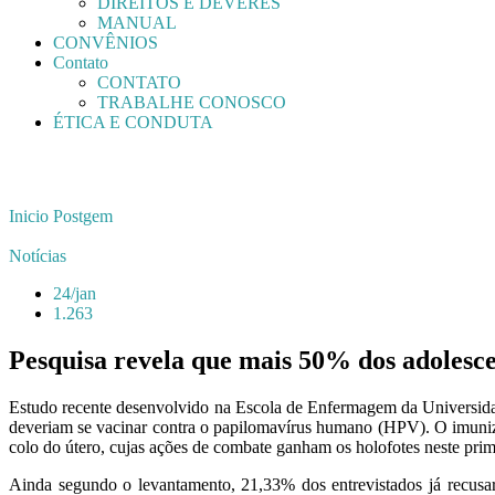
DIREITOS E DEVERES
MANUAL
CONVÊNIOS
Contato
CONTATO
TRABALHE CONOSCO
ÉTICA E CONDUTA
Inicio
Postgem
Notícias
24/jan
1.263
Pesquisa revela que mais 50% dos adolesc
Estudo recente desenvolvido na Escola de Enfermagem da Universida
deveriam se vacinar contra o papilomavírus humano (HPV). O imuniza
colo do útero, cujas ações de combate ganham os holofotes neste pr
Ainda segundo o levantamento, 21,33% dos entrevistados já recusa