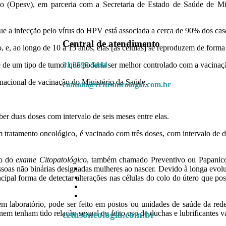
o (Opesv), em parceria com a Secretaria de Estado de Saúde de Mi
ue a infecção pelo vírus do HPV está associada a cerca de 90% dos cas
Central de atendimento
 e, ao longo de 10 a 15 anos, elas [as células] se reproduzem de forma 
31 3595-5444
e de um tipo de tumor que poderia ser melhor controlado com a vacina
nacional de vacinação do Ministério da Saúde.
contato@cetusoncologia.com.br
er duas doses com intervalo de seis meses entre elas.
tratamento oncológico, é vacinado com três doses, com intervalo de doi
ão do
exame Citopatológico
, também chamado Preventivo ou Papanico
pessoas não binárias designadas mulheres ao nascer. Devido à longa evol
cipal forma de detectar alterações nas células do colo do útero que po
 em laboratório, pode ser feito em postos ou unidades de saúde da red
 tenham tido relação sexual ou feito uso de duchas e lubrificantes vag
cetusoncologia.com.br