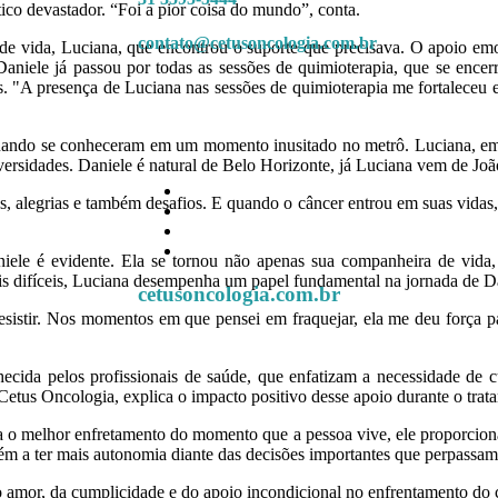
co devastador. “Foi a pior coisa do mundo”, conta.
contato@cetusoncologia.com.br
ra de vida, Luciana, que encontrou o suporte que precisava. O apoio e
 Daniele já passou por todas as sessões de quimioterapia, que se enc
es. "A presença de Luciana nas sessões de quimioterapia me fortalece
.
quando se conheceram em um momento inusitado no metrô. Luciana, em
dversidades. Daniele é natural de Belo Horizonte, já Luciana vem de J
s, alegrias e também desafios. E quando o câncer entrou em suas vida
ele é evidente. Ela se tornou não apenas sua companheira de vida,
 difíceis, Luciana desempenha um papel fundamental na jornada de Da
cetusoncologia.com.br
istir. Nos momentos em que pensei em fraquejar, ela me deu força par
ecida pelos profissionais de saúde, que enfatizam a necessidade de
etus Oncologia, explica o impacto positivo desse apoio durante o trat
o melhor enfretamento do momento que a pessoa vive, ele proporciona m
mbém a ter mais autonomia diante das decisões importantes que perpassam 
o amor, da cumplicidade e do apoio incondicional no enfrentamento do