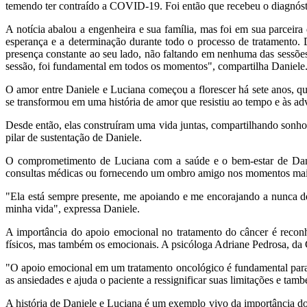
temendo ter contraído a COVID-19. Foi então que recebeu o diagnósti
A notícia abalou a engenheira e sua família, mas foi em sua parcei
esperança e a determinação durante todo o processo de tratamento.
presença constante ao seu lado, não faltando em nenhuma das sessõ
sessão, foi fundamental em todos os momentos", compartilha Daniele
O amor entre Daniele e Luciana começou a florescer há sete anos, 
se transformou em uma história de amor que resistiu ao tempo e às a
Desde então, elas construíram uma vida juntas, compartilhando sonho
pilar de sustentação de Daniele.
O comprometimento de Luciana com a saúde e o bem-estar de Dani
consultas médicas ou fornecendo um ombro amigo nos momentos mais
"Ela está sempre presente, me apoiando e me encorajando a nunca des
minha vida", expressa Daniele.
A importância do apoio emocional no tratamento do câncer é reconh
físicos, mas também os emocionais. A psicóloga Adriane Pedrosa, da C
"O apoio emocional em um tratamento oncológico é fundamental para 
as ansiedades e ajuda o paciente a ressignificar suas limitações e ta
A história de Daniele e Luciana é um exemplo vivo da importância d