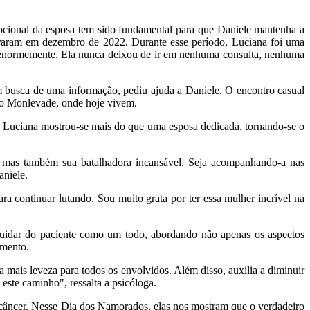
mocional da esposa tem sido fundamental para que Daniele mantenha a
erraram em dezembro de 2022. Durante esse período, Luciana foi uma
u enormemente. Ela nunca deixou de ir em nenhuma consulta, nenhuma
 busca de uma informação, pediu ajuda a Daniele. O encontro casual
oão Monlevade, onde hoje vivem.
s, Luciana mostrou-se mais do que uma esposa dedicada, tornando-se o
 mas também sua batalhadora incansável. Seja acompanhando-a nas
niele.
a continuar lutando. Sou muito grata por ter essa mulher incrível na
 cuidar do paciente como um todo, abordando não apenas os aspectos
amento.
ais leveza para todos os envolvidos. Além disso, auxilia a diminuir
este caminho", ressalta a psicóloga.
 câncer. Nesse Dia dos Namorados, elas nos mostram que o verdadeiro