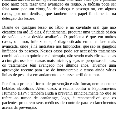
pelo nariz para fazer uma avaliação da região. A biópsia pode ser
feita tanto por um cirurgião de cabeça e pescoço ou, em alguns
casos, por um dentista, que também tem papel fundamental na
detecção das lesões.
Diante de qualquer lesão no lábio e na cavidade oral que não
cicatrize em até 15 dias, é fundamental procurar uma unidade básica
de saúde para a devida avaliação.
O problema é que em muitos
casos, o tumor, infelizmente, é diagnosticado em uma fase mais
avançada, onde já há metástase nos linfonodos, que são os gânglios
linfáticos do pescoço. Nesses casos pode ser necessário tratamento
combinado com quimio e radioterapia, não sendo mais eficaz apenas
a cirurgia, usada em casos mais iniciais, graças às pesquisas clínicas,
os tratamentos têm avançado nos últimos anos. Tivemos uma
aprovação recente para uso de imunoterapia e temos ainda várias
linhas de pesquisa em andamento para esse perfil de tumor.
Por fim, a principal forma de prevenção é não fumar, nem consumir
bebidas alcoólicas. Além disso, a vacina contra o Papilomavírus
Humano (HPV) também ajuda a prevenir, principalmente no que se
refere ao tumor de orofaringe, logo, é recomendável que os
pacientes procurem seus médicos de controle para esclarecimentos
acerca da prevenção.