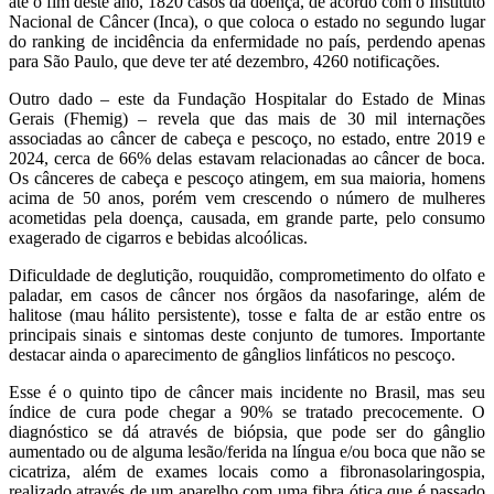
até o fim deste ano, 1820 casos da doença, de acordo com o Instituto
Nacional de Câncer (Inca), o que coloca o estado no segundo lugar
do ranking de incidência da enfermidade no país, perdendo apenas
para São Paulo, que deve ter até dezembro, 4260 notificações.
Outro dado – este da Fundação Hospitalar do Estado de Minas
Gerais (Fhemig) – revela que das mais de 30 mil internações
associadas ao câncer de cabeça e pescoço, no estado, entre 2019 e
2024, cerca de 66% delas estavam relacionadas ao câncer de boca.
Os cânceres de cabeça e pescoço atingem, em sua maioria, homens
acima de 50 anos, porém vem crescendo o número de mulheres
acometidas pela doença, causada, em grande parte, pelo consumo
exagerado de cigarros e bebidas alcoólicas.
Dificuldade de deglutição, rouquidão, comprometimento do olfato e
paladar, em casos de câncer nos órgãos da nasofaringe, além de
halitose (mau hálito persistente), tosse e falta de ar estão entre os
principais sinais e sintomas deste conjunto de tumores. Importante
destacar ainda o aparecimento de gânglios linfáticos no pescoço.
Esse é o quinto tipo de câncer mais incidente no Brasil, mas seu
índice de cura pode chegar a 90% se tratado precocemente. O
diagnóstico se dá através de biópsia, que pode ser do gânglio
aumentado ou de alguma lesão/ferida na língua e/ou boca que não se
cicatriza, além de exames locais como a fibronasolaringospia,
realizado através de um aparelho com uma fibra ótica que é passado