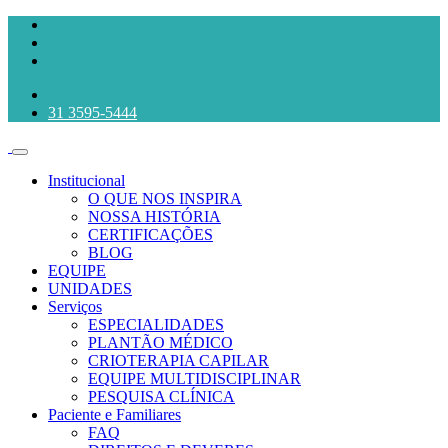
31 3595-5444
Institucional
O QUE NOS INSPIRA
NOSSA HISTÓRIA
CERTIFICAÇÕES
BLOG
EQUIPE
UNIDADES
Serviços
ESPECIALIDADES
PLANTÃO MÉDICO
CRIOTERAPIA CAPILAR
EQUIPE MULTIDISCIPLINAR
PESQUISA CLÍNICA
Paciente e Familiares
FAQ